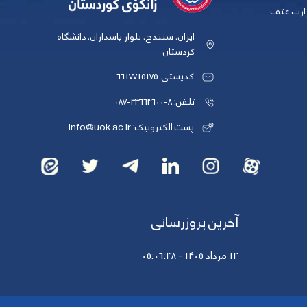
زارت عتف
ایران، سنندج، بلوار پاسداران، دانشگاه
کردستان
کدپستی: 6617715175
تلفن: 8-33664600-087
پست الکترونیک: info@uok.ac.ir
آخرین بروزرسانی
12 مرداد 1405 - 05:06:38