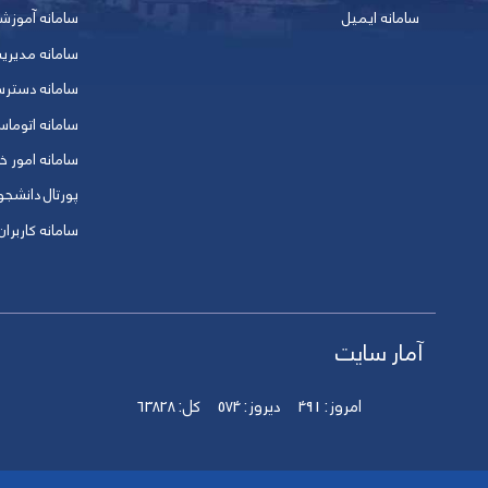
سامانه ایمیل
سامانه آموزش
سامانه مدیری
سامانه دسترس
سامانه اتوماس
سامانه امور خو
پورتال دانشج
سامانه کاربران
آمار سایت
امروز:
491
دیروز:
574
کل:
63828