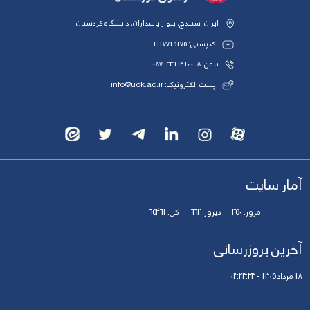
ایران، سنندج، بلوار پاسداران، دانشگاه کردستان
کدپستی: 6617715175
تلفن: 8-33664600-087
پست الکترونیک: info@uok.ac.ir
آمار سایت
امروز:
350
دیروز:
662
کل:
65461
آخرین بروزرسانی
18 مرداد 1405 - 04:23:33