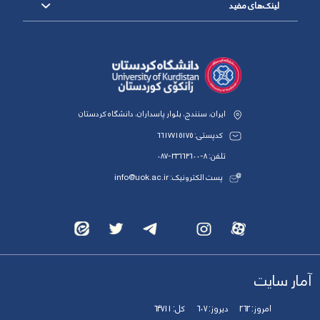
لینک‌های مفید
ایران، سنندج، بلوار پاسداران، دانشگاه کردستان
کدپستی: 6617715175
تلفن: 8-33664600-087
پست الکترونیک: info@uok.ac.ir
آمار سایت
امروز:
262
دیروز:
607
کل:
64711