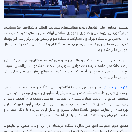
نخستین همایش ملی
افق‌های نو در فعالیت‌های علمی بین‌المللی دانشگاه‌ها، مؤسسات و
مراکز آموزشی، پژوهشی و فناوری جمهوری اسلامی ایران
، طی روزهای ۲۵ و ۲۶ خردادماه
۱۴۰۵، به میزبانی دانشگاه تهران و با مشارکت دانشگاه علوم پزشکی تهران برگزار شد. این رویداد
کلان ملی، محملی برای گردهمایی مدیران، سیاست‌گذاران و کارشناسان ارشد حوزه بین‌الملل
آموزش عالی کشور بود.
محوریت این اجلاس، هم‌اندیشی و واکاوی راهبردهای توسعه همکاری‌های علمی فرامرزی،
ارتقای جایگاه در نظام‌های رتبه‌بندی جهانی، تسهیل فرآیند جذب دانشجویان بین‌المللی، تقویت
دیپلماسی علمی و همچنین آسیب‌شناسی چالش‌ها و موانع پیش‌روی بین‌المللی‌سازی
آموزش عالی ایران بود.
دکتر حسین بیورانی
، مدیر امور بین‌الملل دانشگاه کردستان، با تأکید بر اهمیت دیپلماسی علمی
در فضای کنونی آکادمیک، مشارکت در این همایش را دستاوردی راهبردی توصیف کرد. وی در
خصوص نتایج این رویداد اظهار داشت: «این همایش، فرصتی مغتنم برای آشنایی دقیق با
جدیدترین سیاست‌های کلان کشور در عرصه بین‌المللی‌سازی فراهم آورد. افزون بر این،
بهره‌مندی از تجارب موفق دانشگاه‌های پیشرو و تبادل آرای سازنده با دیگر مدیران و
صاحب‌نظران این حوزه، نقشه راه روشنی را برای آینده ترسیم می‌کند.»
حضور مؤثر مدیریت امور بین‌الملل دانشگاه کردستان در این رویداد علمی، در چارچوب
بهره‌گیری از تجارب ملی و توسعه شبکه‌سازی با نهادهای ذی‌ربط صورت گرفت. انتظار می‌رود