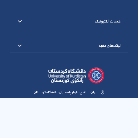
خدمات الکترونیک
لینک‌های مفید
ایران، سنندج، بلوار پاسداران، دانشگاه کردستان
کدپستی: 6617715175
تلفن: 8-33664600-087
پست الکترونیک: info@uok.ac.ir