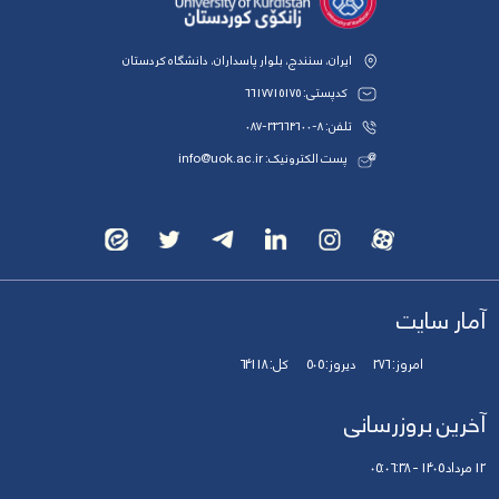
ایران، سنندج، بلوار پاسداران، دانشگاه کردستان
کدپستی: 6617715175
تلفن: 8-33664600-087
پست الکترونیک: info@uok.ac.ir
آمار سایت
امروز:
276
دیروز:
505
کل:
64118
آخرین بروزرسانی
12 مرداد 1405 - 05:06:38